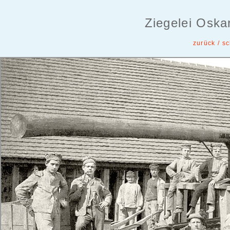
Ziegelei Oska
zurück / s