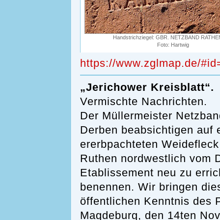
Handstrichziegel: GBR. NETZBAND RATH
Foto: Hartwig
https://www.zglmap.de/#i
„Jerichower Kreisblatt“.
Vermischte Nachrichten.
Der Müllermeister Netzba
Derben beabsichtigen auf 
ererbpachteten Weidefleck
Ruthen nordwestlich vom Do
Etablissement neu zu erric
benennen. Wir bringen die
öffentlichen Kenntnis des 
Magdeburg, den 14ten Nov