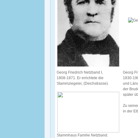
Georg Friedrich Netzband I,
Georg Fr
1808-1871. Er errichtete die
1830-190
Stammziegelei, (Deichstrasse).
und Länd
der Brude
später üb
Zu seine
in der El
Stammhaus Familie Netzband.