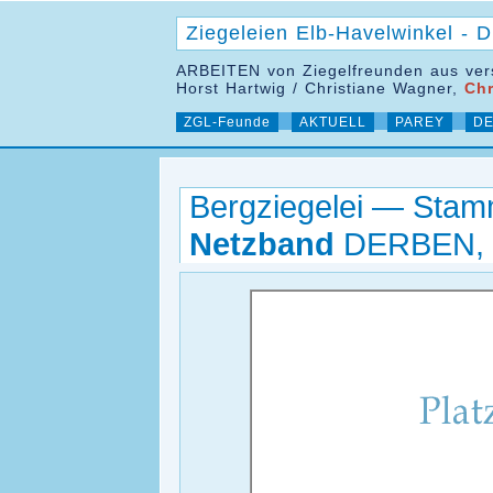
Ziegeleien Elb-Havelwinkel -
ARBEITEN von Ziegelfreunden aus ver
Horst Hartwig / Christiane Wagner,
Chr
ZGL-Feunde
AKTUELL
PAREY
DE
Bergziegelei — Stam
Netzband
DERBEN, 