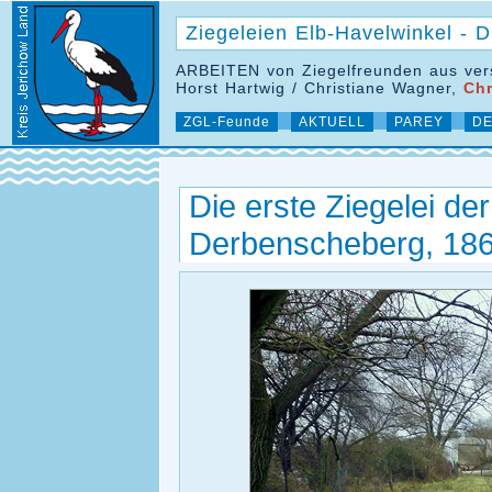
Ziegeleien Elb-Havelwinkel -
ARBEITEN von Ziegelfreunden aus ver
Horst Hartwig / Christiane Wagner,
Chr
ZGL-Feunde
AKTUELL
PAREY
DE
Die erste Ziegelei der
Derbenscheberg, 186