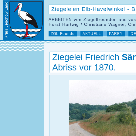
Ziegeleien Elb-Havelwinkel -
ARBEITEN von Ziegelfreunden aus ver
Horst Hartwig / Christiane Wagner, Ch
ZGL-Feunde
AKTUELL
PAREY
DE
Ziegelei Friedrich
Sän
Abriss vor 1870.