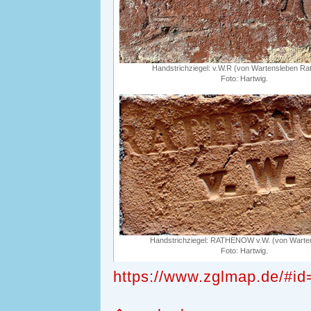
Handstrichziegel: v.W.R (von Wartensleben R
Foto: Hartwig.
Handstrichziegel: RATHENOW v.W. (von Warte
Foto: Hartwig.
https://www.zglmap.de/#id