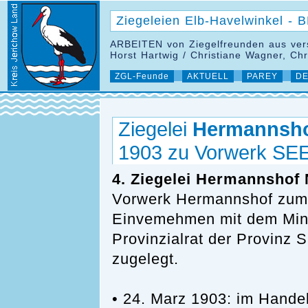
Ziegeleien Elb-Havelwinkel -
ARBEITEN von Ziegelfreunden aus ver
Horst Hartwig / Christiane Wagner, Ch
ZGL-Feunde
AKTUELL
PAREY
DE
Ziegelei
Hermannsh
1903 zu Vorwerk S
4. Ziegelei Hermannshof 
Vorwerk Hermannshof zum
Einvemehmen mit dem Minis
Provinzialrat der Provinz
zugelegt.
• 24. Marz 1903: im Handelr