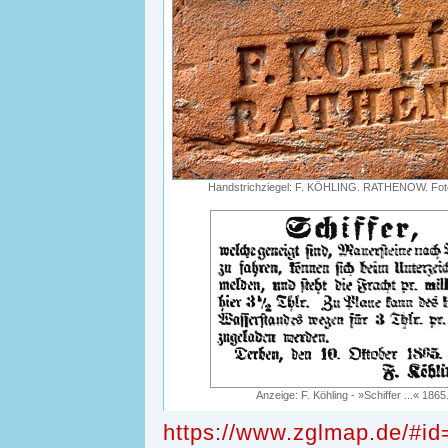
Handstrichziegel: F. KÖHLING. RATHENOW. Foto
Anzeige: F. Köhling - »Schiffer ...« 1865
https://www.zglmap.de/#id