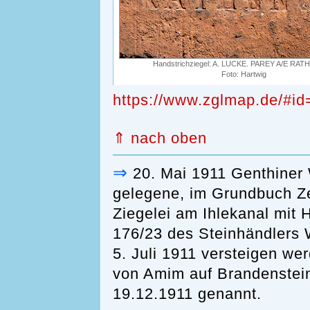
Handstrichziegel: A. LUCKE. PAREY A/E RA
Foto: Hartwig
https://www.zglmap.de/#i
⇑ nach oben
⇒
20. Mai 1911 Genthiner 
gelegene, im Grundbuch Ze
Ziegelei am Ihlekanal mit 
176/23 des Steinhändlers W
5. Juli 1911 versteigen we
von Amim auf Brandenstei
19.12.1911 genannt.