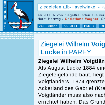
Ziegeleien Elb-Havelwinkel - 
ARBEITEN von Ziegelfreunden aus ver
Horst Hartwig /
Christiane Wagner
, C
ZGL-Feunde
AKTUELL
PAREY
DE
Ziegelei Wilhelm
Voig
Lucke
in PAREY.
Ziegelei Wilhelm Voigtlän
Als August Lucke 1884 ein
Ziegeleigelände baut, lieg
Voigtlanders. 1874 grenzt
Ackerland des Gabriel (Kre
Voigtländer muss also nac
errichtet haben. Das Grund