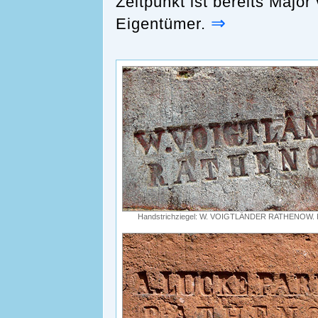
Zeitpunkt ist bereits Majo
⇒
Eigentümer.
Handstrichziegel: W. VOIGTLÄNDER RATHENOW. F