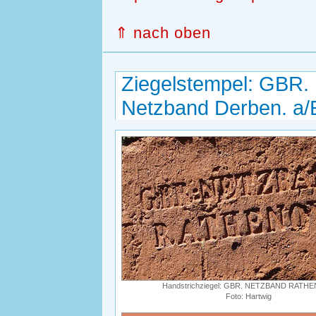
⇑ nach oben
Ziegelstempel: GB
Netzband Derben. a/
Handstrichziegel: GBR. NETZBAND RATH
Foto: Hartwig