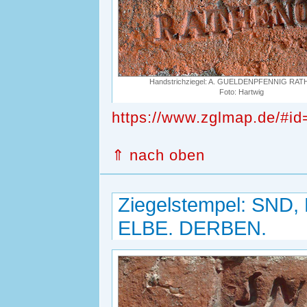
Handstrichziegel: A. GUELDENPFENNIG RA
Foto: Hartwig
https://www.zglmap.de/#id
⇑ nach oben
Ziegelstempel: SND
ELBE. DERBEN.