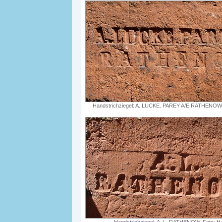
Handstrichziegel: A. LUCKE. PAREY A/E RATHENOW. 