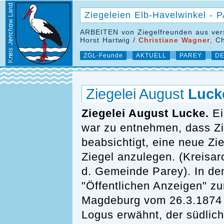
Ziegeleien Elb-Havelwinkel - 
ARBEITEN von Ziegelfreunden aus ver
Horst Hartwig /
Christiane Wagner
, C
ZGL-Feunde
AKTUELL
PAREY
DE
Ziegelei August
Luck
Ziegelei August Lucke.
Ei
war zu entnehmen, dass Zi
beabsichtigt, eine neue Zi
Ziegel anzulegen. (Kreisar
d. Gemeinde Parey). In den
"Öffentlichen Anzeigen" zu
Magdeburg vom 26.3.1874 w
Logus erwähnt, der südlic