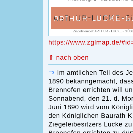
Handstrichziegel: A. L. RATHENOW. Foto: H
Ziegelstempel: ARTHUR - LUCKE - GÜS
https://www.zglmap.de/#i
⇑ nach oben
⇒
Im amtlichen Teil des Je
1890 bekanngemacht, dass 
Brennofen errichten will
Sonnabend, den 21. d. Mon
Juni 1890 wird vom Königl
den Königlichen Baurath 
Ziegeleibesitzers Lucke zu